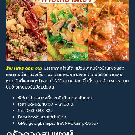
ร้าน เพชร ดอย งาม
บรรยากาศร้านได้เหมือนมากินข้าวบ้านเพื่อนสุด
แอดแนะนำมาช่วงเย็นๆ นะ ได้ชมพระอาทิตย์ตกดิน มันเริ่ดขนาดเลย
หนา อันนี้แอดแนะนำเลย ยำไส้ตัน แกงอ่อม จี้นนึ่ง ลาบคั่ว เหมาะขนาด
ปั้นข้าวเหนียวมันมือแน่นอน
พิกัด: บ้านหนองอึ่ง ต.สันป่าเปา อ.สันทราย
เวลาเปิด-ปิด: 10:00 – 21:00 น.
โทร: 053-038-322
Facebook: ลาบไก่บ้านโฮ่ง
GPS: goo.gl/maps/TnWNPCKuaipRJ6vo7
ครัวดวงสมพงษ์