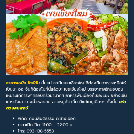
อาหารเหนือ ใกล้ฉัน
นั่นแน่ จะเป็นเขยเชียงใหม่ก็ต้องกินอาหารเหนือให้
เป็นนะ อิอิ งั้นก็ต้องไปที่นี่แล้วปะ เขยเชียงใหม่ บรรยากาศร้านอบอุ่น
เหมาะแก่การพาครอบครัวมามากๆ อาหารพื้นเมืองก็เยอะแยะ อย่างเช่น
แกงฮังเล แกงคั่วหอยขม ลาบหมูคั่ว เนี่ย มีแต่เมนูเมืองๆ ทั้งนั้น
ครัว
ดวงสมพงษ์
พิกัด: ถนนสันติธรรม ต.ช้างเผือก
เวลาเปิด-ปิด: 11:00 – 22:00 น.
โทร: 093-138-5553