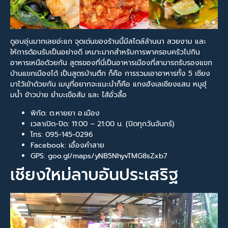
ดูอบอุ่นมากเลยอ่ะแก จุดเด่นของร้านนี้มีสไตล์ล้านนา สวยงาม และ
ให้การต้อนรับเป็นอย่างดี เหมาะมากสำหรับการพาครอบครัวไปกิน
อาหารเหนือด้วยกัน สูตรของที่นี่เป็นอาหารเมืองที่สามารถรับรองแขก
บ้านแขกเมืองได้ เป็นสูตรบ้านตึก ก็คือ การรวมเอาอาหารทั้ง 5 เชียง
มาไว้เข้าด้วยกัน เมนูที่อยากจะแนะนำก็คือ แกงฮังเลเชียงแสน หมูฮุ่
มน้ำ ข้าวบ่าย ยำบะเขือส้ม และ ไส้อั่วลื้อ
พิกัด: ต.หายยา อ.เมือง
เวลาเปิด-ปิด: 11:00 – 21:00 น. (ปิดทุกวันจันทร์)
โทร: 095-145-0296
Facebook: เอื้องคำสาย
GPS: goo.gl/maps/yNB5NhyvTMG8sZxb7
เชียงใหม่ลาบอันประเสริฐ