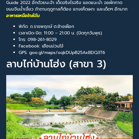
Guide 2022 อีกด้วยนะจ้า เด็ดจริงไรจริง แอดแนะนำ จอผักกาด
ขนมจีนน้ำเงี้ยว ถ้าตามฤดูกาลก็ต้อง แกงเห็ดเผาะ และเด็ดๆ อีกมาก
อาหารเหนือใกล้ฉัน
พิกัด: ถ.ราชพฤกษ์ ต.ช้างเผือก
เวลาเปิด-ปิด: 11:00 – 21:00 น. (ปิดทุกวันพุธ)
โทร: 098-261-8029
Facebook: เฮือนม่วนใจ๋
GPS: goo.gl/maps/oqkDUpB25AxBDQ3T6
ลาบไก่บ้านโฮ่ง (สาขา 3)