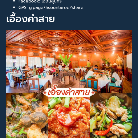
Facebook: เฮือนสุนทรี
GPS: g.page/hsoontaree?share
เอื้องคำสาย