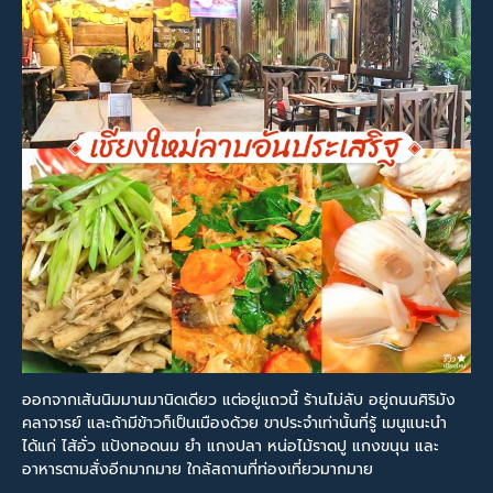
ออกจากเส้นนิมมานมานิดเดียว แต่อยู่แถวนี้ ร้านไม่ลับ อยู่ถนนศิริมัง
คลาจารย์ และถ้ามีข้าวก็เป็นเมืองด้วย ขาประจำเท่านั้นที่รู้ เมนูแนะนำ
ได้แก่ ไส้อั่ว แป้งทอดนม ยำ แกงปลา หน่อไม้ราดปู แกงขนุน และ
อาหารตามสั่งอีกมากมาย ใกล้สถานที่ท่องเที่ยวมากมาย