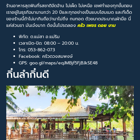
ร้านอาหารสุดฟินที่รสชาติจัดจ้าน ไม่เผ็ด ไม่เหนือ เชฟทำเองทุกขั้นตอน
เราอยู่ในธุรกิจมานานกว่า 20 ปีและทุกอย่างเป็นแบบโฮมเมด และทีเด็ด
ของร้านนี้ถ้าไม่มากินถือว่ามาไม่ถึง กบทอด ตัวขนาดประมาณฝ่ามือ นี่
แค่ส่วนขา มันเจ๋งมาก ดังนั้นโปรดลอง
ครัว เพชร ดอย งาม
พิกัด: ต.แม่สา อ.แม่ริม
เวลาเปิด-ปิด: 08:00 – 20:00 น.
โทร: 053-862-073
Facebook: ครัวดวงสมพงษ์
GPS: goo.gl/maps/eqJMBjf5FjBJkSE48
กิ๋นลำกิ๋นดี