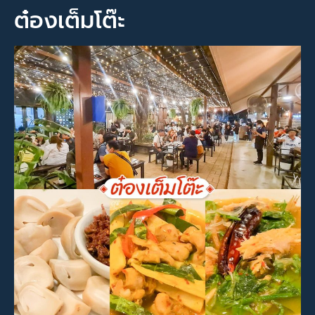
ต๋องเต็มโต๊ะ