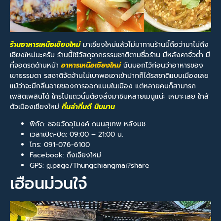
ร้านอาหารเหนือเชียงใหม่
มาเชียงใหม่แล้วไม่มาทานร้านนี้ถือว่ามาไม่ถึง
เชียงใหม่นะครับ ร้านนี้ใช้วัสดุจากธรรมชาติตามชื่อร้าน มีหลังคาจั่วต่ำ มี
ที่จอดรถด้านหน้า
อาหารเหนือเชียงใหม่
ฉันบอกไว้ก่อนว่าอาหารของ
เขาธรรมดา รสชาติจัดจ้านไม่เบาพอเอาเข้าปากก็ได้รสชาติแบบเมืองเลย
แม้ว่าจะมีกลิ่นอายของการออกแบบในเมือง แต่หลายคนก็สามารถ
เพลิดเพลินได้ ใครไปแถวนั้นต้องสั่งมาชิมหลายเมนูแน่ะ เหมาะเลย ใกล้
ตัวเมืองเชียงใหม่
กิ๋นลํากิ๋นดี นิมมาน
พิกัด: ซอยวัดอุโมงค์ ถนนสุเทพ หลังมช.
เวลาเปิด-ปิด: 09:00 – 21:00 น.
โทร: 091-076-6100
Facebook: ถึงเจียงใหม่
GPS: g.page/Thungchiangmai?share
เฮือนม่วนใจ๋