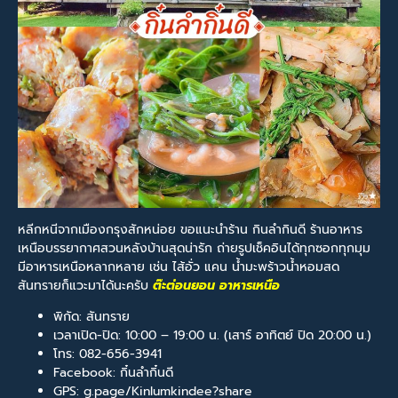
หลีกหนีจากเมืองกรุงสักหน่อย ขอแนะนำร้าน กินลำกินดี ร้านอาหาร
เหนือบรรยากาศสวนหลังบ้านสุดน่ารัก ถ่ายรูปเช็คอินได้ทุกซอกทุกมุม
มีอาหารเหนือหลากหลาย เช่น ไส้อั่ว แคน น้ำมะพร้าวน้ำหอมสด
สันทรายก็แวะมาได้นะครับ
ต๊ะต่อนยอน อาหารเหนือ
พิกัด: สันทราย
เวลาเปิด-ปิด: 10:00 – 19:00 น. (เสาร์ อาทิตย์ ปิด 20:00 น.)
โทร: 082-656-3941
Facebook: กิ๋นลำกิ๋นดี
GPS: g.page/Kinlumkindee?share