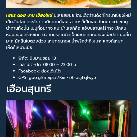
เพชร ดอย งาม เชียงใหม่
นี่เลยยยยย ร้านเด็ดร้านดังที่ใครมาเชียงใหม่
เป็นอันต้องแวะจ้า ย่านนิมมานนี่เอง อาหารก็เป็นเอกลักษณ์ แต่ละเมนู
น่าทานทั้งนั้น เมนูที่อยากจะแนะนำเลยก็คือ แอ็บปลานิลไร้ก้าง มีกลิ่น
หอมของเครื่องเทศ บวกกับรสชาติที่เป็นเอกลักษณ์ของเนื้อปลา นุ่มลิ้น
มาก มีกลิ่นใบตองด้วย เหมาะขนาดๆ น้ำพริกข่าก็เหมาะ แกงก็เหมาะ
เห็ดก็เหมาะเน้อ
พิกัด: นิมมานซอย 13
เวลาเปิด-ปิด: 08:00 – 23:00 น.
Facebook: ต๋องเต็มโต๊ะ
GPS: goo.gl/maps/7Kar7z9FdcjFqfwy5
เฮือนสุนทรี