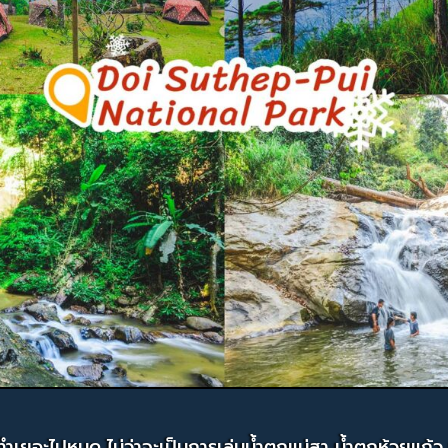
วได้ทำเยอะไปหมด ไม่ว่าจะเป็นการเล่นน้ำตกแม่สา น้ำตกห้วย