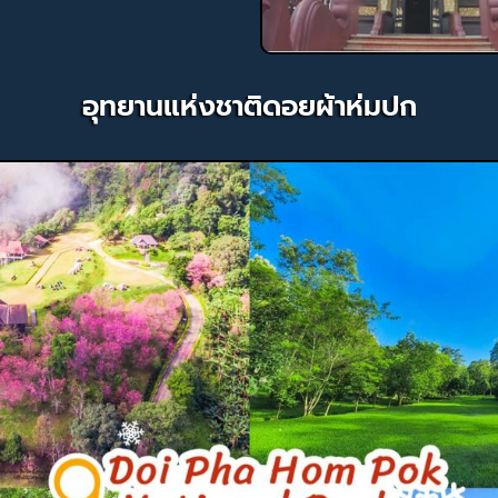
อุทยานแห่งชาติดอยผ้าห่มปก