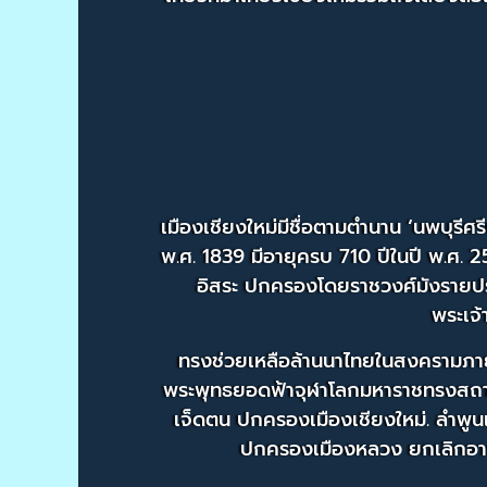
เมืองเชียงใหม่มีชื่อตามตำนาน ‘นพบุรี
พ.ศ. 1839 มีอายุครบ 710 ปีในปี พ.ศ. 2
อิสระ ปกครองโดยราชวงศ์มังรายปร
พระเจ
ทรงช่วยเหลือล้านนาไทยในสงครามภายใ
พระพุทธยอดฟ้าจุฬาโลกมหาราชทรงสถาปนา
เจ็ดตน ปกครองเมืองเชียงใหม่. ลำพูน
ปกครองเมืองหลวง ยกเลิกอาณา