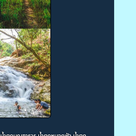
แก้ว น้ำตกมณฑาธาร น้ำตกหมอกฟ้า น้ำตก