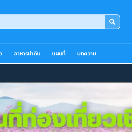
ยว
อาหารน่ากิน
แผนที่
บทความ