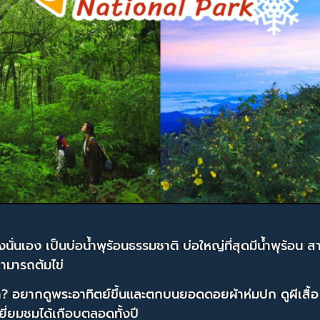
งนั่นเอง เป็นบ่อน้ำพุร้อนธรรมชาติ บ่อใหญ่ที่สุดมีน้ำพุร้อน 
ามารถต้มไข่
? อยากดูพระอาทิตย์ขึ้นและตกบนยอดดอยผ้าห่มปก ดูผีเสื้อ ด
ี่ยมชมได้เกือบตลอดทั้งปี